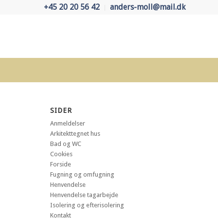
+45 20 20 56 42
anders-moll@mail.dk
SIDER
Anmeldelser
Arkitekttegnet hus
Bad og WC
Cookies
Forside
Fugning og omfugning
Henvendelse
Henvendelse tagarbejde
Isolering og efterisolering
Kontakt