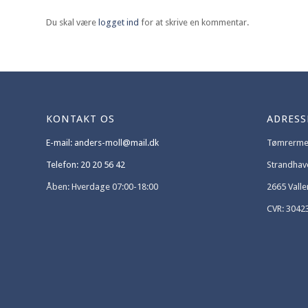
Du skal være
logget ind
for at skrive en kommentar.
KONTAKT OS
ADRESS
E-mail: anders-moll@mail.dk
Tømrermes
Telefon: 20 20 56 42
Strandhav
Åben: Hverdage 07:00-18:00
2665 Vall
CVR: 3042