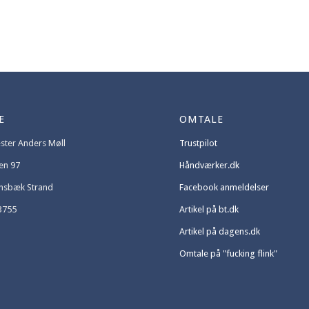
E
OMTALE
ter Anders Møll
Trustpilot
en 97
Håndværker.dk
ensbæk Strand
Facebook anmeldelser
3755
Artikel på bt.dk
Artikel på dagens.dk
Omtale på "fucking flink"