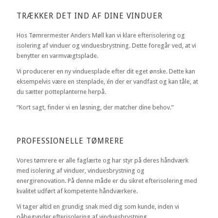
TRÆKKER DET IND AF DINE VINDUER
Hos Tømrermester Anders Møll kan vi klare efterisolering og
isolering af vinduer og vinduesbrystning. Dette foregår ved, at vi
benytter en varmvægtsplade.
Vi producerer en ny vinduesplade efter dit eget ønske. Dette kan
eksempelvis være en stenplade, én der er vandfast og kan tåle, at
du sætter potteplanterne herpå.
“Kort sagt, finder vi en løsning, der matcher dine behov.”
PROFESSIONELLE TØMRERE
Vores tømrere er alle faglærte og har styr på deres håndværk
med isolering af vinduer, vinduesbrystning og
energirenovation. På denne måde er du sikret efterisolering med
kvalitet udført af kompetente håndværkere.
Vi tager altid en grundig snak med dig som kunde, inden vi
påbegynder efterisolering af vinduesbrystning.