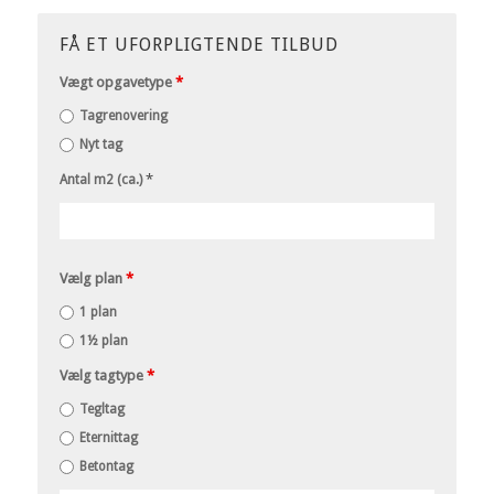
FÅ ET UFORPLIGTENDE TILBUD
Vægt opgavetype
*
Tagrenovering
Nyt tag
*
Antal m2 (ca.)
Vælg plan
*
1 plan
1½ plan
Vælg tagtype
*
Tegltag
Eternittag
Betontag