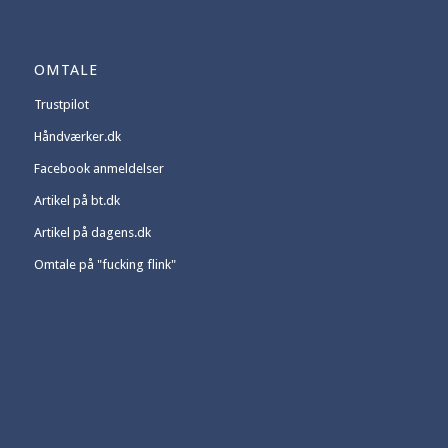
OMTALE
Trustpilot
Håndværker.dk
Facebook anmeldelser
Artikel på bt.dk
Artikel på dagens.dk
Omtale på "fucking flink"
OM OS
Vi er en moderne tømrer- og murervirksomhed på Amager med
tømrermester Anders Møll i spidsen, Virksomheden blev