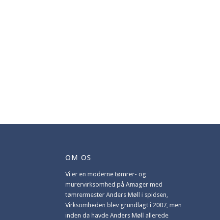
d
OM OS
Vi er en moderne tømrer- og
murervirksomhed på Amager med
tømrermester Anders Møll i spidsen,
Virksomheden blev grundlagt i 2007, men
inden da havde Anders Møll allerede