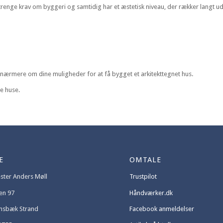
s strenge krav om byggeri og samtidig har et æstetisk niveau, der rækker langt u
e nærmere om dine muligheder for at få bygget et arkitekttegnet hus.
e huse.
E
OMTALE
ter Anders Møll
Trustpilot
en 97
Håndværker.dk
ensbæk Strand
Facebook anmeldelser