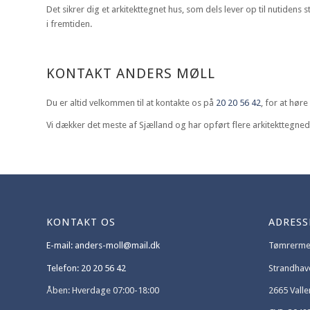
Det sikrer dig et arkitekttegnet hus, som dels lever op til nutiden
i fremtiden.
KONTAKT ANDERS MØLL
Du er altid velkommen til at kontakte os på
20 20 56 42
, for at hør
Vi dækker det meste af Sjælland og har opført flere arkitekttegned
KONTAKT OS
ADRESS
E-mail: anders-moll@mail.dk
Tømrermes
Telefon: 20 20 56 42
Strandhav
Åben: Hverdage 07:00-18:00
2665 Vall