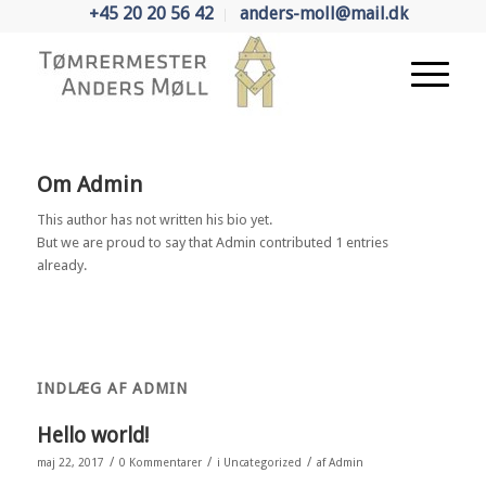
+45 20 20 56 42
anders-moll@mail.dk
Om
Admin
This author has not written his bio yet.
But we are proud to say that
Admin
contributed 1 entries
already.
INDLÆG AF ADMIN
Hello world!
/
/
/
maj 22, 2017
0 Kommentarer
i
Uncategorized
af
Admin